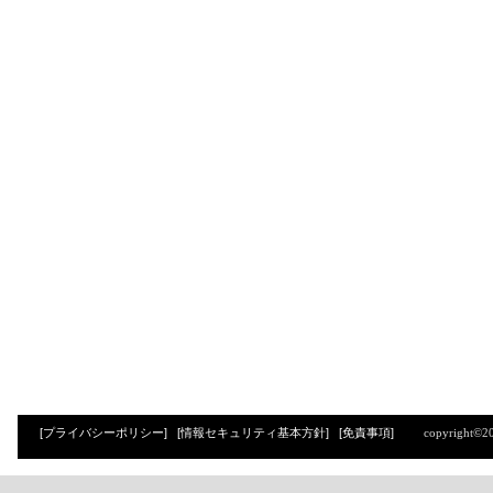
[プライバシーポリシー]
[情報セキュリティ基本方針]
[免責事項]
copyright©2