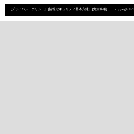
[プライバシーポリシー]
[情報セキュリティ基本方針]
[免責事項]
copyright©2