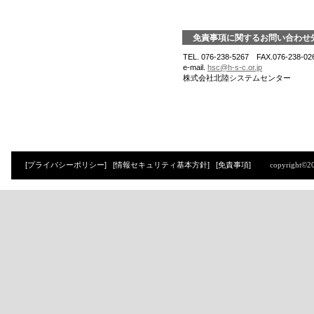
免責事項に関するお問い合わせ
TEL. 076-238-5267 FAX.076-238-02
e-mail.
hsc@h-s-c.or.jp
株式会社北陸システムセンター
[プライバシーポリシー]
[情報セキュリティ基本方針]
[免責事項]
copyright©2