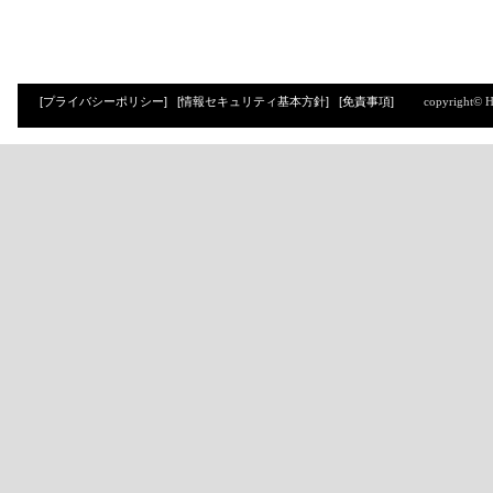
[プライバシーポリシー]
[情報セキュリティ基本方針]
[免責事項]
copyright© 